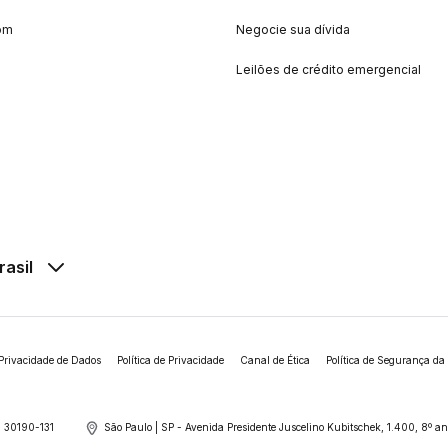
om
Negocie sua dívida
Leilões de crédito emergencial
rasil
Privacidade de Dados
Política de Privacidade
Canal de Ética
Política de Segurança da
 30190-131
São Paulo | SP - Avenida Presidente Juscelino Kubitschek, 1.400, 8º 