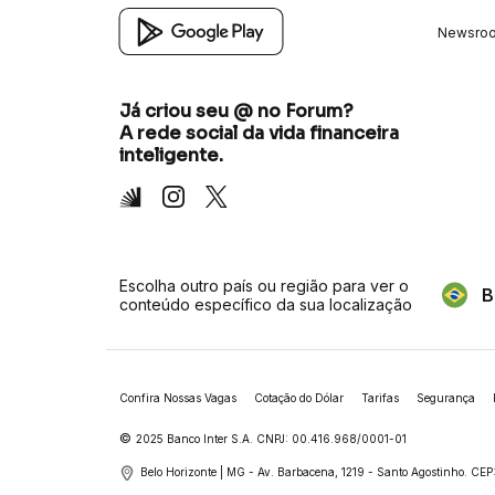
Newsro
Já criou seu @ no Forum?
A rede social da vida financeira
inteligente.
Inter
Instagram
X
Escolha outro país ou região para ver o
B
conteúdo específico da sua localização
Confira Nossas Vagas
Cotação do Dólar
Tarifas
Segurança
©
2025 Banco Inter S.A. CNPJ: 00.416.968/0001-01
Belo Horizonte | MG - Av. Barbacena, 1219 - Santo Agostinho.
CEP: