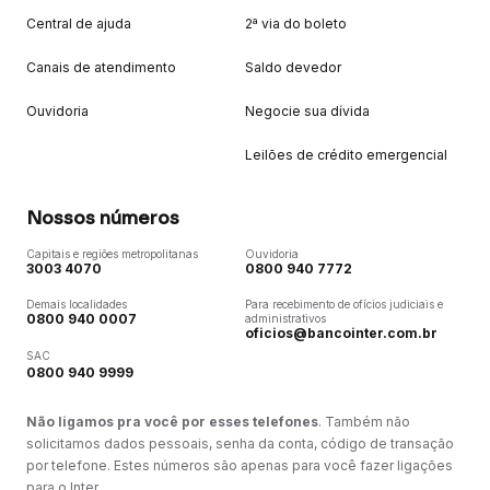
Central de ajuda
2ª via do boleto
Canais de atendimento
Saldo devedor
Ouvidoria
Negocie sua dívida
Leilões de crédito emergencial
Nossos números
Capitais e regiões metropolitanas
Ouvidoria
3003 4070
0800 940 7772
Demais localidades
Para recebimento de ofícios judiciais e
0800 940 0007
administrativos
oficios@bancointer.com.br
SAC
0800 940 9999
Não ligamos pra você por esses telefones
. Também não
solicitamos dados pessoais, senha da conta, código de transação
por telefone. Estes números são apenas para você fazer ligações
para o Inter.