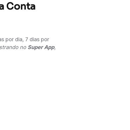
ha Conta
s por dia, 7 dias por
strando no
Super
App
,