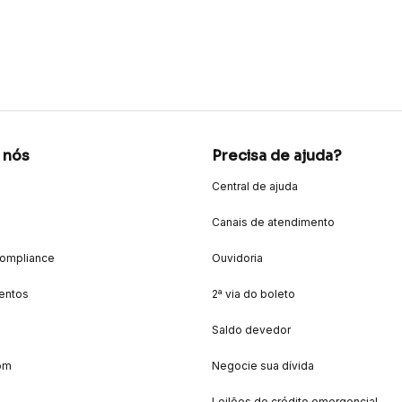
 nós
Precisa de ajuda?
Central de ajuda
Canais de atendimento
Compliance
Ouvidoria
entos
2ª via do boleto
Saldo devedor
om
Negocie sua dívida
Leilões de crédito emergencial