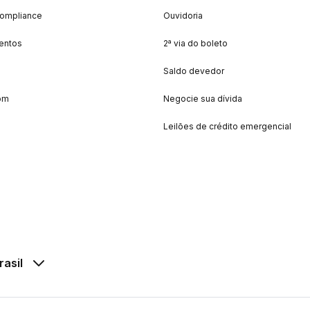
Compliance
Ouvidoria
entos
2ª via do boleto
Saldo devedor
om
Negocie sua dívida
Leilões de crédito emergencial
rasil