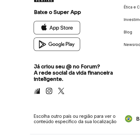
Ética e 
Baixe o Super App
Investim
Blog
Newsro
Já criou seu @ no Forum?
A rede social da vida financeira
inteligente.
Inter
Instagram
X
Escolha outro país ou região para ver o
B
conteúdo específico da sua localização