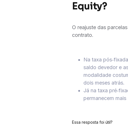
Equity?
O reajuste das parcela
contrato.
Na taxa pós‑fixad
saldo devedor e a
modalidade costuma
dois meses atrás.
Já na taxa pré‑fix
permanecem mais es
Essa resposta foi útil?