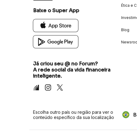
Ética e 
Baixe o Super App
Investim
Blog
Newsro
Já criou seu @ no Forum?
A rede social da vida financeira
inteligente.
Inter
Instagram
X
Escolha outro país ou região para ver o
B
conteúdo específico da sua localização