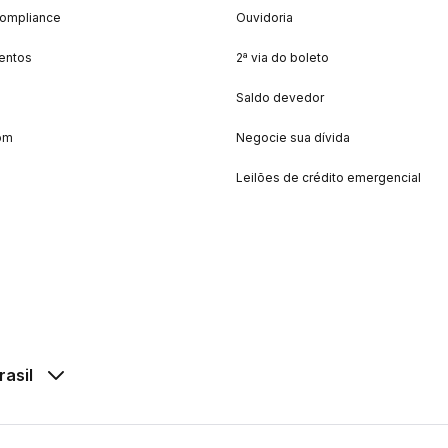
Compliance
Ouvidoria
entos
2ª via do boleto
Saldo devedor
om
Negocie sua dívida
Leilões de crédito emergencial
rasil