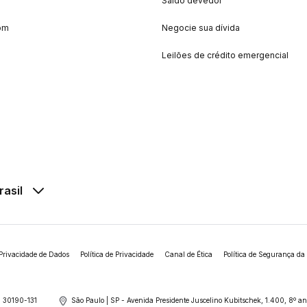
Saldo devedor
om
Negocie sua dívida
Leilões de crédito emergencial
rasil
Privacidade de Dados
Política de Privacidade
Canal de Ética
Política de Segurança da
 30190-131
São Paulo | SP - Avenida Presidente Juscelino Kubitschek, 1.400, 8º 