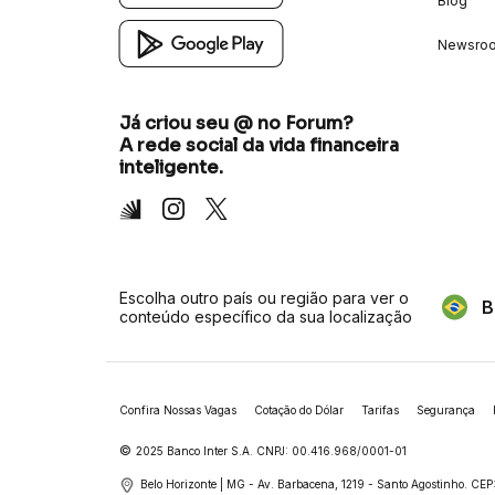
Blog
Newsro
Já criou seu @ no Forum?
A rede social da vida financeira
inteligente.
Inter
Instagram
X
Escolha outro país ou região para ver o
B
conteúdo específico da sua localização
Confira Nossas Vagas
Cotação do Dólar
Tarifas
Segurança
©
2025 Banco Inter S.A. CNPJ: 00.416.968/0001-01
Belo Horizonte | MG - Av. Barbacena, 1219 - Santo Agostinho.
CEP: