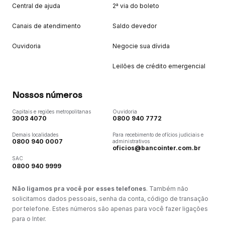
Central de ajuda
2ª via do boleto
Canais de atendimento
Saldo devedor
Ouvidoria
Negocie sua dívida
Leilões de crédito emergencial
Nossos números
Capitais e regiões metropolitanas
Ouvidoria
3003 4070
0800 940 7772
Demais localidades
Para recebimento de ofícios judiciais e
0800 940 0007
administrativos
oficios@bancointer.com.br
SAC
0800 940 9999
Não ligamos pra você por esses telefones
. Também não
solicitamos dados pessoais, senha da conta, código de transação
por telefone. Estes números são apenas para você fazer ligações
para o Inter.