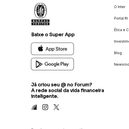
O Inter
Portal RI
Ética e 
Baixe o Super App
Investim
Blog
Newsro
Já criou seu @ no Forum?
A rede social da vida financeira
inteligente.
Inter
Instagram
X