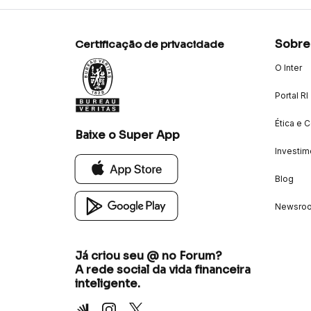
Sobre
Certificação de privacidade
O Inter
Portal RI
Ética e 
Baixe o Super App
Investim
Blog
Newsro
Já criou seu @ no Forum?
A rede social da vida financeira
inteligente.
Inter
Instagram
X