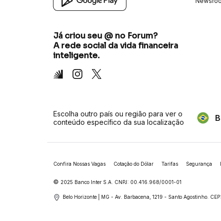
Newsro
Já criou seu @ no Forum?
A rede social da vida financeira
inteligente.
Inter
Instagram
X
Escolha outro país ou região para ver o
B
conteúdo específico da sua localização
Confira Nossas Vagas
Cotação do Dólar
Tarifas
Segurança
©
2025 Banco Inter S.A. CNPJ: 00.416.968/0001-01
Belo Horizonte | MG - Av. Barbacena, 1219 - Santo Agostinho.
CEP: