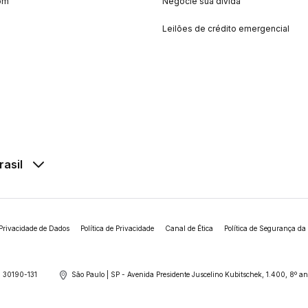
om
Negocie sua dívida
Leilões de crédito emergencial
rasil
Privacidade de Dados
Política de Privacidade
Canal de Ética
Política de Segurança da
 30190-131
São Paulo | SP - Avenida Presidente Juscelino Kubitschek, 1.400, 8º 