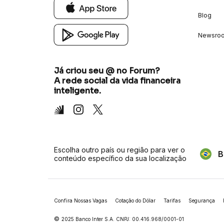
Blog
Newsro
Já criou seu @ no Forum?
A rede social da vida financeira
inteligente.
Inter
Instagram
X
Escolha outro país ou região para ver o
B
conteúdo específico da sua localização
Confira Nossas Vagas
Cotação do Dólar
Tarifas
Segurança
©
2025 Banco Inter S.A. CNPJ: 00.416.968/0001-01