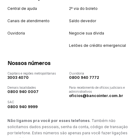
Central de ajuda
2ª via do boleto
Canais de atendimento
Saldo devedor
Ouvidoria
Negocie sua dívida
Leilões de crédito emergencial
Nossos números
Capitais e regiões metropolitanas
Ouvidoria
3003 4070
0800 940 7772
Demais localidades
Para recebimento de ofícios judiciais e
0800 940 0007
administrativos
oficios@bancointer.com.br
SAC
0800 940 9999
Não ligamos pra você por esses telefones
. Também não
solicitamos dados pessoais, senha da conta, código de transação
por telefone. Estes números são apenas para você fazer ligações