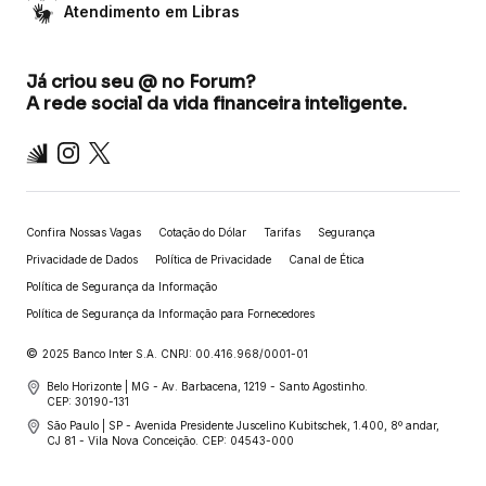
Atendimento em Libras
Já criou seu @ no Forum?
A rede social da vida financeira inteligente.
Inter
Instagram
X
Confira Nossas Vagas
Cotação do Dólar
Tarifas
Segurança
Privacidade de Dados
Política de Privacidade
Canal de Ética
Política de Segurança da Informação
Política de Segurança da Informação para Fornecedores
©
2025 Banco Inter S.A. CNPJ: 00.416.968/0001-01
Belo Horizonte | MG - Av. Barbacena, 1219 - Santo Agostinho.
CEP: 30190-131
São Paulo | SP - Avenida Presidente Juscelino Kubitschek, 1.400, 8º andar,
CJ 81 - Vila Nova Conceição. CEP: 04543-000