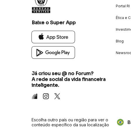
Portal RI
Ética e 
Baixe o Super App
Investim
Blog
Newsro
Já criou seu @ no Forum?
A rede social da vida financeira
inteligente.
Inter
Instagram
X
Escolha outro país ou região para ver o
B
conteúdo específico da sua localização