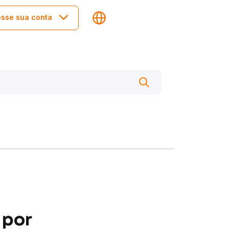
sse sua conta
 por