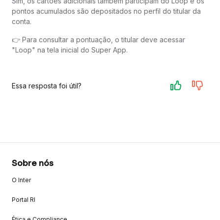
Sim, os cartões adicionais também participam do Loop e os
pontos acumulados são depositados no perfil do titular da
conta.
👉 Para consultar a pontuação, o titular deve acessar
"Loop" na tela inicial do Super App.
Essa resposta foi útil?
Sobre nós
O Inter
Portal RI
Ética e Compliance