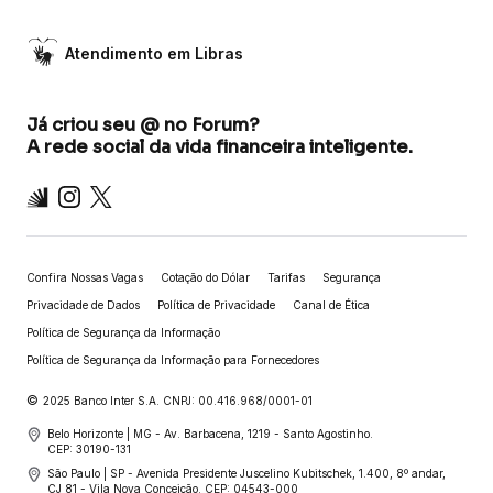
Atendimento em Libras
Já criou seu @ no Forum?
A rede social da vida financeira inteligente.
Inter
Instagram
X
Confira Nossas Vagas
Cotação do Dólar
Tarifas
Segurança
Privacidade de Dados
Política de Privacidade
Canal de Ética
Política de Segurança da Informação
Política de Segurança da Informação para Fornecedores
©
2025 Banco Inter S.A. CNPJ: 00.416.968/0001-01
Belo Horizonte | MG - Av. Barbacena, 1219 - Santo Agostinho.
CEP: 30190-131
São Paulo | SP - Avenida Presidente Juscelino Kubitschek, 1.400, 8º andar,
CJ 81 - Vila Nova Conceição. CEP: 04543-000