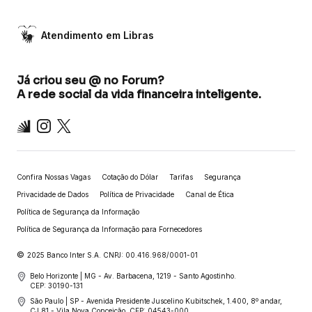
Atendimento em Libras
Já criou seu @ no Forum?
A rede social da vida financeira inteligente.
Inter
Instagram
X
Confira Nossas Vagas
Cotação do Dólar
Tarifas
Segurança
Privacidade de Dados
Política de Privacidade
Canal de Ética
Política de Segurança da Informação
Política de Segurança da Informação para Fornecedores
©
2025 Banco Inter S.A. CNPJ: 00.416.968/0001-01
Belo Horizonte | MG - Av. Barbacena, 1219 - Santo Agostinho.
CEP: 30190-131
São Paulo | SP - Avenida Presidente Juscelino Kubitschek, 1.400, 8º andar,
CJ 81 - Vila Nova Conceição. CEP: 04543-000