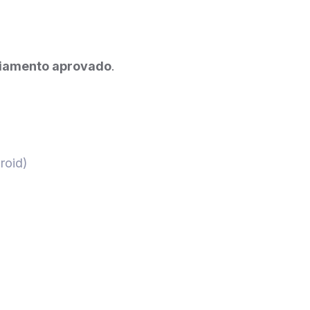
iamento aprovado
.
roid)