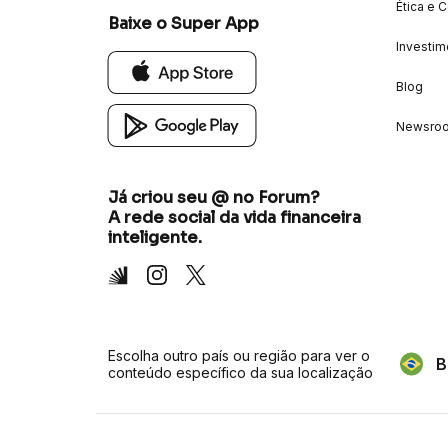
Ética e 
Baixe o Super App
Investim
Blog
Newsro
Já criou seu @ no Forum?
A rede social da vida financeira
inteligente.
Inter
Instagram
X
Escolha outro país ou região para ver o
B
conteúdo específico da sua localização