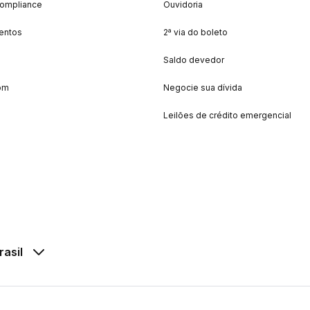
Compliance
Ouvidoria
entos
2ª via do boleto
Saldo devedor
om
Negocie sua dívida
Leilões de crédito emergencial
rasil