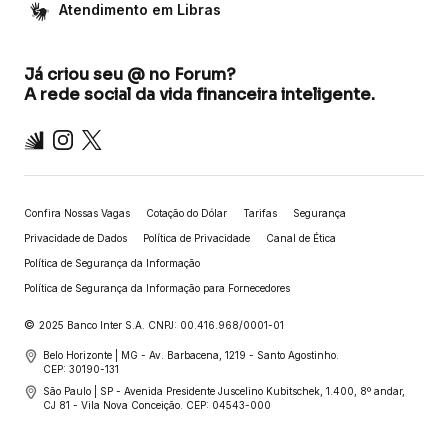
Atendimento em Libras
Já criou seu @ no Forum?
A rede social da vida financeira inteligente.
Inter
Instagram
X
Confira Nossas Vagas
Cotação do Dólar
Tarifas
Segurança
Privacidade de Dados
Política de Privacidade
Canal de Ética
Política de Segurança da Informação
Política de Segurança da Informação para Fornecedores
©
2025 Banco Inter S.A. CNPJ: 00.416.968/0001-01
Belo Horizonte | MG - Av. Barbacena, 1219 - Santo Agostinho.
CEP: 30190-131
São Paulo | SP - Avenida Presidente Juscelino Kubitschek, 1.400, 8º andar,
CJ 81 - Vila Nova Conceição. CEP: 04543-000