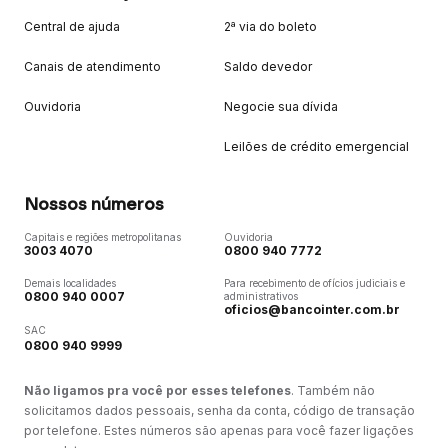
Central de ajuda
2ª via do boleto
Canais de atendimento
Saldo devedor
Ouvidoria
Negocie sua dívida
Leilões de crédito emergencial
Nossos números
Capitais e regiões metropolitanas
Ouvidoria
3003 4070
0800 940 7772
Demais localidades
Para recebimento de ofícios judiciais e
0800 940 0007
administrativos
oficios@bancointer.com.br
SAC
0800 940 9999
Não ligamos pra você por esses telefones
. Também não
solicitamos dados pessoais, senha da conta, código de transação
por telefone. Estes números são apenas para você fazer ligações