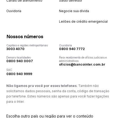
Canais de atendimento
Saldo devedor
Ouvidoria
Negocie sua dívida
Leilões de crédito emergencial
Nossos números
Capitais e regiões metropolitanas
Ouvidoria
3003 4070
0800 940 7772
Demais localidades
Para recebimento de ofícios judiciais e
0800 940 0007
administrativos
oficios@bancointer.com.br
SAC
0800 940 9999
Não ligamos pra você por esses telefones
. Também não
solicitamos dados pessoais, senha da conta, código de transação
por telefone. Estes números são apenas para você fazer ligações
para o Inter.
Escolha outro país ou região para ver o conteúdo