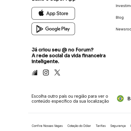
Investim
Blog
Newsro
Já criou seu @ no Forum?
A rede social da vida financeira
inteligente.
Inter
Instagram
X
Escolha outro país ou região para ver o
B
conteúdo específico da sua localização
Confira Nossas Vagas
Cotação do Dólar
Tarifas
Segurança