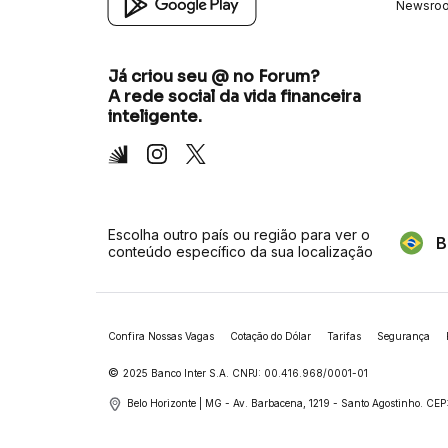
Newsro
Já criou seu @ no Forum?
A rede social da vida financeira
inteligente.
Inter
Instagram
X
Escolha outro país ou região para ver o
B
conteúdo específico da sua localização
Confira Nossas Vagas
Cotação do Dólar
Tarifas
Segurança
©
2025 Banco Inter S.A. CNPJ: 00.416.968/0001-01
Belo Horizonte | MG - Av. Barbacena, 1219 - Santo Agostinho.
CEP: