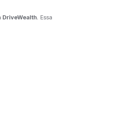
a
DriveWealth
. Essa