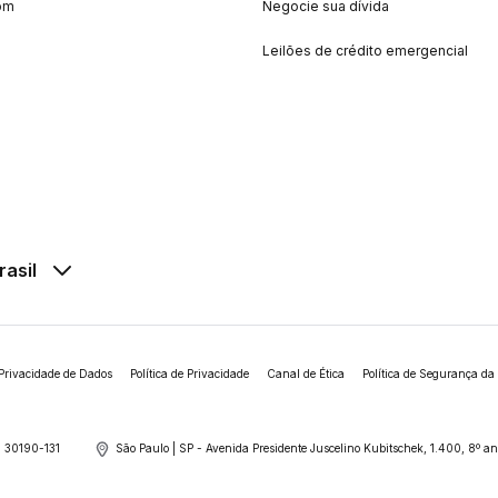
om
Negocie sua dívida
Leilões de crédito emergencial
rasil
Privacidade de Dados
Política de Privacidade
Canal de Ética
Política de Segurança da
 30190-131
São Paulo | SP - Avenida Presidente Juscelino Kubitschek, 1.400, 8º 