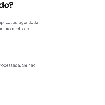
ido?
 aplicação agendada
 no momento da
processada. Se não