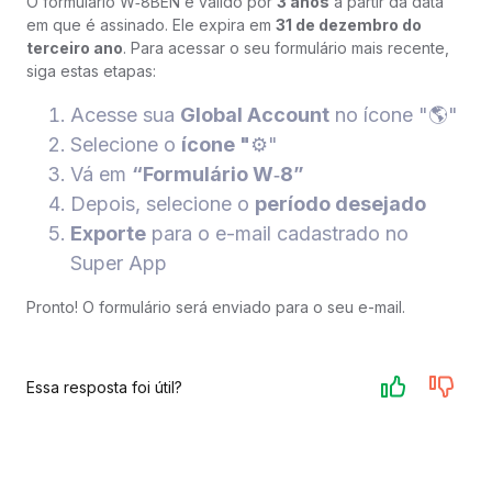
O formulário W‑8BEN é válido por
3 anos
a partir da data
em que é assinado. Ele expira em
31 de dezembro do
terceiro ano
. Para acessar o seu formulário mais recente,
siga estas etapas:
Acesse sua
Global Account
no ícone "🌎"
Selecione o
ícone "
⚙️"
Vá em
“Formulário W‑8”
Depois, selecione o
período desejado
Exporte
para o e-mail cadastrado no
Super App
Pronto! O formulário será enviado para o seu e-mail.
Essa resposta foi útil?