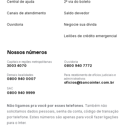
Central de ajuda
2ª via do boleto
Canais de atendimento
Saldo devedor
Ouvidoria
Negocie sua dívida
Leilões de crédito emergencial
Nossos números
Capitais e regiões metropolitanas
Ouvidoria
3003 4070
0800 940 7772
Demais localidades
Para recebimento de ofícios judiciais e
0800 940 0007
administrativos
oficios@bancointer.com.br
SAC
0800 940 9999
Não ligamos pra você por esses telefones
. Também não
solicitamos dados pessoais, senha da conta, código de transação
por telefone. Estes números são apenas para você fazer ligações
para o Inter.