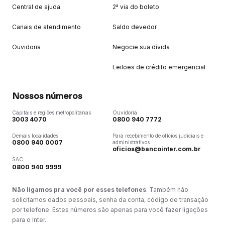
Central de ajuda
2ª via do boleto
Canais de atendimento
Saldo devedor
Ouvidoria
Negocie sua dívida
Leilões de crédito emergencial
Nossos números
Capitais e regiões metropolitanas
Ouvidoria
3003 4070
0800 940 7772
Demais localidades
Para recebimento de ofícios judiciais e
0800 940 0007
administrativos
oficios@bancointer.com.br
SAC
0800 940 9999
Não ligamos pra você por esses telefones
. Também não
solicitamos dados pessoais, senha da conta, código de transação
por telefone. Estes números são apenas para você fazer ligações
para o Inter.