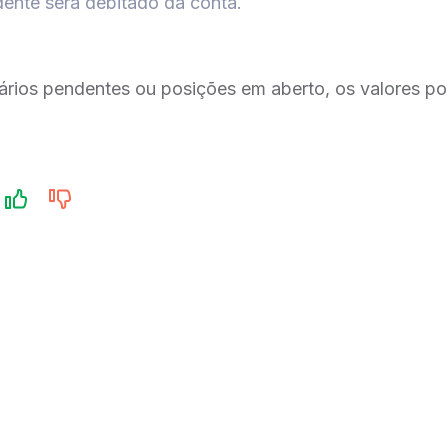
ente será debitado da conta.
iários pendentes ou posições em aberto, os valores po