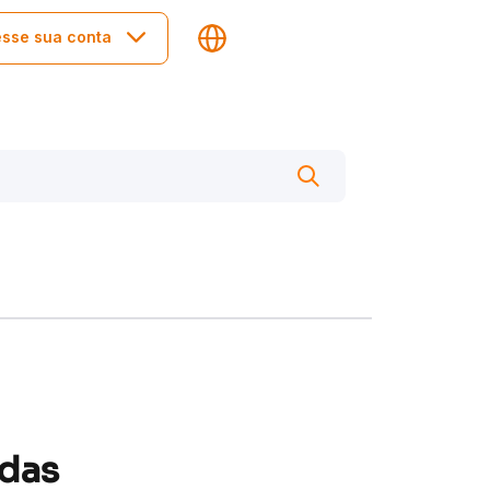
sse sua conta
 das