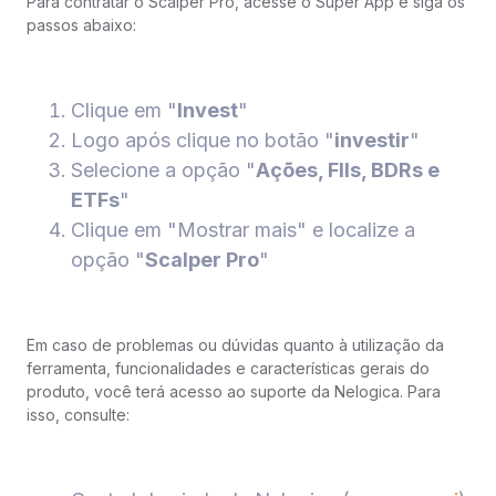
Para contratar o Scalper Pro, acesse o Super App e siga os
passos abaixo:
Clique em "
Invest
"
Logo após clique no botão "
investir
"
Selecione a opção "
Ações, FIIs, BDRs e
ETFs
"
Clique em "Mostrar mais" e localize a
opção "
Scalper Pro
"
Em caso de problemas ou dúvidas quanto à utilização da
ferramenta, funcionalidades e características gerais do
produto, você terá acesso ao suporte da Nelogica. Para
isso, consulte: