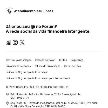
Atendimento em Libras
Já criou seu @ no Forum?
A rede social da vida financeira inteligente.
Inter
Instagram
X
Confira Nossas Vagas
Cotação do Dólar
Tarifas
Segurança
Privacidade de Dados
Política de Privacidade
Canal de Ética
Política de Segurança da Informação
Política de Segurança da Informação para Fornecedores
©
2025 Banco Inter S.A. CNPJ: 00.416.968/0001-01
Belo Horizonte | MG - Av. Barbacena, 1219 - Santo Agostinho.
CEP: 30190-131
São Paulo | SP - Avenida Presidente Juscelino Kubitschek, 1.400, 8º andar,
CJ 81 - Vila Nova Conceição. CEP: 04543-000