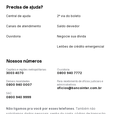
Precisa de ajuda?
Central de ajuda
2ª via do boleto
Canais de atendimento
Saldo devedor
Ouvidoria
Negocie sua dívida
Leilões de crédito emergencial
Nossos números
Capitais e regiões metropolitanas
Ouvidoria
3003 4070
0800 940 7772
Demais localidades
Para recebimento de ofícios judiciais e
0800 940 0007
administrativos
oficios@bancointer.com.br
SAC
0800 940 9999
Não ligamos pra você por esses telefones
. Também não
solicitamos dados pessoais, senha da conta, código de transação