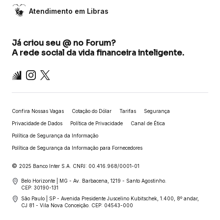
Atendimento em Libras
Já criou seu @ no Forum?
A rede social da vida financeira inteligente.
Inter
Instagram
X
Confira Nossas Vagas
Cotação do Dólar
Tarifas
Segurança
Privacidade de Dados
Política de Privacidade
Canal de Ética
Política de Segurança da Informação
Política de Segurança da Informação para Fornecedores
©
2025 Banco Inter S.A. CNPJ: 00.416.968/0001-01
Belo Horizonte | MG - Av. Barbacena, 1219 - Santo Agostinho.
CEP: 30190-131
São Paulo | SP - Avenida Presidente Juscelino Kubitschek, 1.400, 8º andar,
CJ 81 - Vila Nova Conceição. CEP: 04543-000