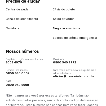
Precisa de ajuda?
Central de ajuda
2ª via do boleto
Canais de atendimento
Saldo devedor
Ouvidoria
Negocie sua dívida
Leilões de crédito emergencial
Nossos números
Capitais e regiões metropolitanas
Ouvidoria
3003 4070
0800 940 7772
Demais localidades
Para recebimento de ofícios judiciais e
0800 940 0007
administrativos
oficios@bancointer.com.br
SAC
0800 940 9999
Não ligamos pra você por esses telefones
. Também não
solicitamos dados pessoais, senha da conta, código de transação
por telefone. Estes números são apenas para você fazer ligações