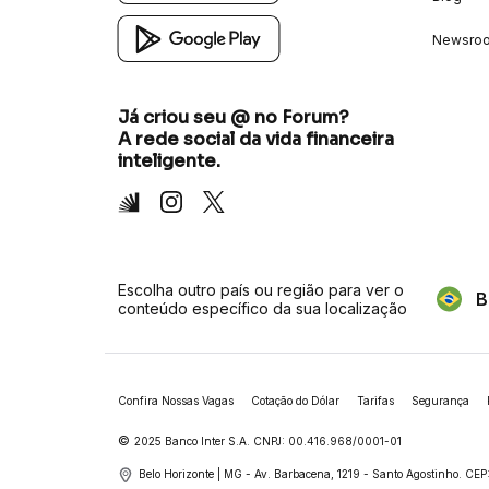
Newsro
Já criou seu @ no Forum?
A rede social da vida financeira
inteligente.
Inter
Instagram
X
Escolha outro país ou região para ver o
B
conteúdo específico da sua localização
Confira Nossas Vagas
Cotação do Dólar
Tarifas
Segurança
©
2025 Banco Inter S.A. CNPJ: 00.416.968/0001-01
Belo Horizonte | MG - Av. Barbacena, 1219 - Santo Agostinho.
CEP: