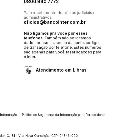
0800 940 7772
Para recebimento de ofícios judiciais e
administrativos
oficios@bancointer.com.br
Não ligamos pra você por esses
telefones
. Também não solicitamos
dados pessoais, senha da conta, código
de transação por telefone. Estes números
são apenas para você fazer ligações para
o Inter.
Atendimento em Libras
 Informação
Política de Segurança da Informação para Fornecedores
andar, CJ 81 - Vila Nova Conceição. CEP: 04543-000