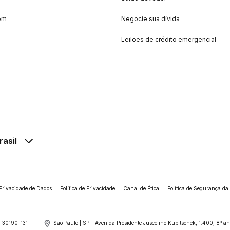
om
Negocie sua dívida
Leilões de crédito emergencial
rasil
Privacidade de Dados
Política de Privacidade
Canal de Ética
Política de Segurança da
 30190-131
São Paulo | SP - Avenida Presidente Juscelino Kubitschek, 1.400, 8º 