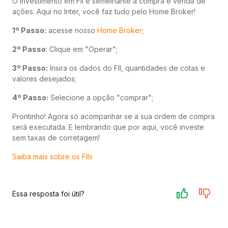
O investimento em FII é semelhante à compra e venda de
ações. Aqui no Inter, você faz tudo pelo Home Broker!
1º Passo:
acesse nosso
Home Broker
;
2º Passo
: Clique em "Operar";
3º Passo:
Insira os dados do FII, quantidades de cotas e
valores desejados;
4º Passo:
Selecione a opção "comprar";
Prontinho! Agora só acompanhar se a sua ordem de compra
será executada. E lembrando que por aqui, você investe
sem taxas de corretagem!
Saiba mais sobre os FIIs
Essa resposta foi útil?