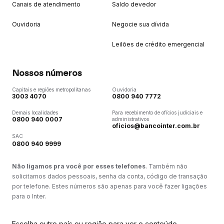
Canais de atendimento
Saldo devedor
Ouvidoria
Negocie sua dívida
Leilões de crédito emergencial
Nossos números
Capitais e regiões metropolitanas
Ouvidoria
3003 4070
0800 940 7772
Demais localidades
Para recebimento de ofícios judiciais e
0800 940 0007
administrativos
oficios@bancointer.com.br
SAC
0800 940 9999
Não ligamos pra você por esses telefones
. Também não
solicitamos dados pessoais, senha da conta, código de transação
por telefone. Estes números são apenas para você fazer ligações
para o Inter.
Escolha outro país ou região para ver o conteúdo