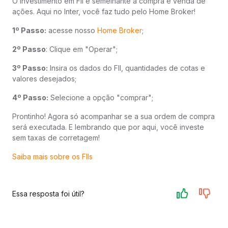
O investimento em FII é semelhante à compra e venda de
ações. Aqui no Inter, você faz tudo pelo Home Broker!
1º Passo:
acesse nosso
Home Broker
;
2º Passo
: Clique em "Operar";
3º Passo:
Insira os dados do FII, quantidades de cotas e
valores desejados;
4º Passo:
Selecione a opção "comprar";
Prontinho! Agora só acompanhar se a sua ordem de compra
será executada. E lembrando que por aqui, você investe
sem taxas de corretagem!
Saiba mais sobre os FIIs
Essa resposta foi útil?