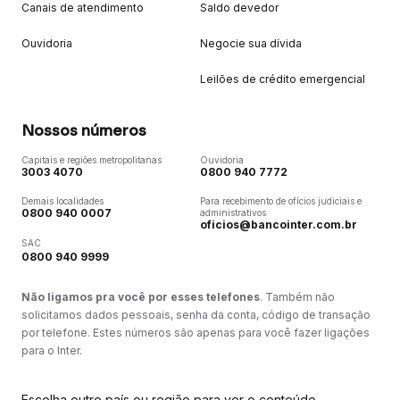
Canais de atendimento
Saldo devedor
Ouvidoria
Negocie sua dívida
Leilões de crédito emergencial
Nossos números
Capitais e regiões metropolitanas
Ouvidoria
3003 4070
0800 940 7772
Demais localidades
Para recebimento de ofícios judiciais e
0800 940 0007
administrativos
oficios@bancointer.com.br
SAC
0800 940 9999
Não ligamos pra você por esses telefones
. Também não
solicitamos dados pessoais, senha da conta, código de transação
por telefone. Estes números são apenas para você fazer ligações
para o Inter.
Escolha outro país ou região para ver o conteúdo