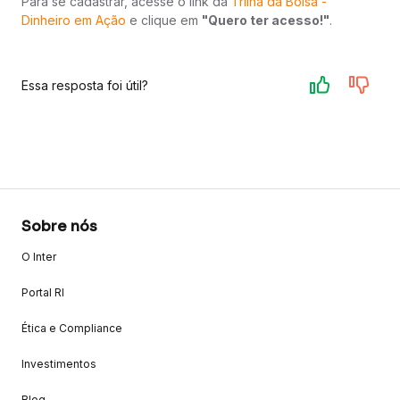
Para se cadastrar, acesse o link da
Trilha da Bolsa -
Dinheiro em Ação
e clique em
"Quero ter acesso!"
.
Essa resposta foi útil?
Sobre nós
O Inter
Portal RI
Ética e Compliance
Investimentos
Blog