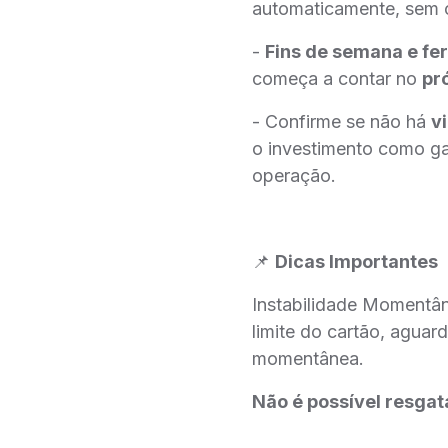
automaticamente, sem c
-
Fins de semana e fe
começa a contar no
pró
- Confirme se não há
v
o investimento como gar
operação.
📌
Dicas Importantes
Instabilidade Momentân
limite do cartão, agua
momentânea.
Não é possível resgat