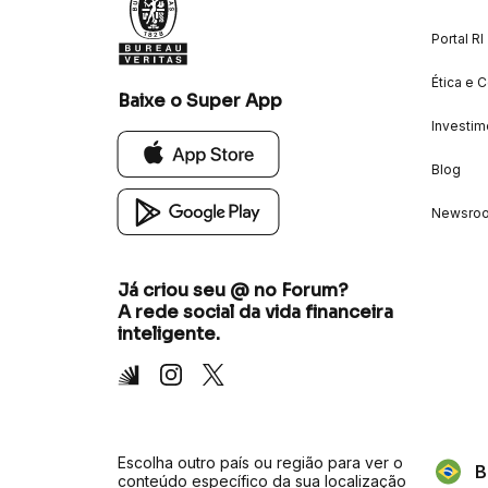
Portal RI
Ética e 
Baixe o Super App
Investim
Blog
Newsro
Já criou seu @ no Forum?
A rede social da vida financeira
inteligente.
Inter
Instagram
X
Escolha outro país ou região para ver o
B
conteúdo específico da sua localização