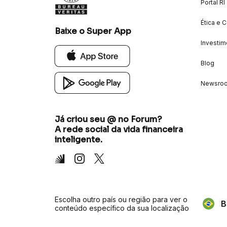
Portal RI
Ética e 
Baixe o Super App
Investim
Blog
Newsro
Já criou seu @ no Forum?
A rede social da vida financeira
inteligente.
Inter
Instagram
X
Escolha outro país ou região para ver o
B
conteúdo específico da sua localização