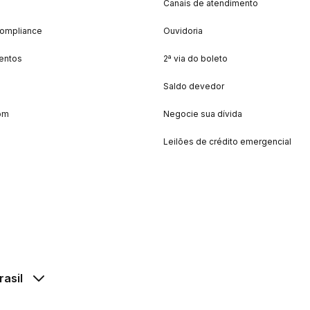
Canais de atendimento
Compliance
Ouvidoria
entos
2ª via do boleto
Saldo devedor
om
Negocie sua dívida
Leilões de crédito emergencial
rasil