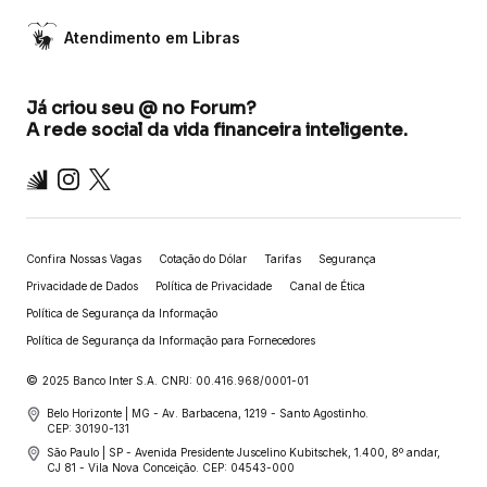
Atendimento em Libras
Já criou seu @ no Forum?
A rede social da vida financeira inteligente.
Inter
Instagram
X
Confira Nossas Vagas
Cotação do Dólar
Tarifas
Segurança
Privacidade de Dados
Política de Privacidade
Canal de Ética
Política de Segurança da Informação
Política de Segurança da Informação para Fornecedores
©
2025 Banco Inter S.A. CNPJ: 00.416.968/0001-01
Belo Horizonte | MG - Av. Barbacena, 1219 - Santo Agostinho.
CEP: 30190-131
São Paulo | SP - Avenida Presidente Juscelino Kubitschek, 1.400, 8º andar,
CJ 81 - Vila Nova Conceição. CEP: 04543-000