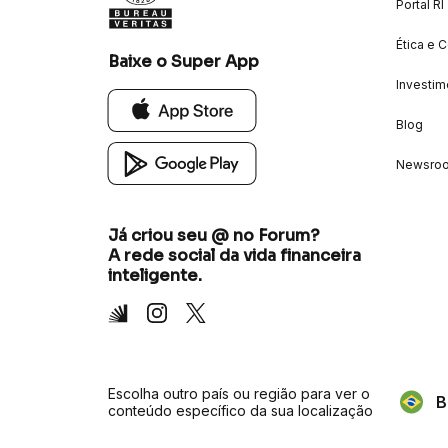
Portal RI
Ética e 
Baixe o Super App
Investim
Blog
Newsro
Já criou seu @ no Forum?
A rede social da vida financeira
inteligente.
Inter
Instagram
X
Escolha outro país ou região para ver o
B
conteúdo específico da sua localização