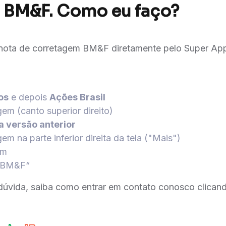
 BM&F. Como eu faço?
 nota de corretagem BM&F diretamente pelo Super App.
os
e depois
Ações Brasil
em (canto superior direito)
 a versão anterior
m na parte inferior direita da tela ("Mais")
em
 “BM&F“
dúvida, saiba como entrar em contato conosco clica