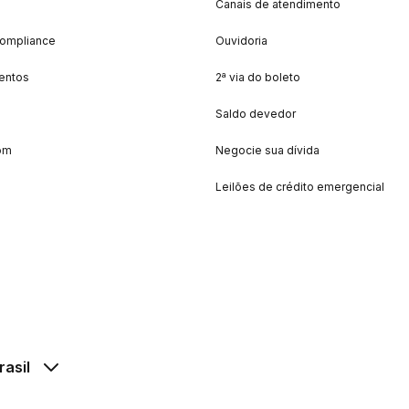
Canais de atendimento
Compliance
Ouvidoria
entos
2ª via do boleto
Saldo devedor
om
Negocie sua dívida
Leilões de crédito emergencial
rasil