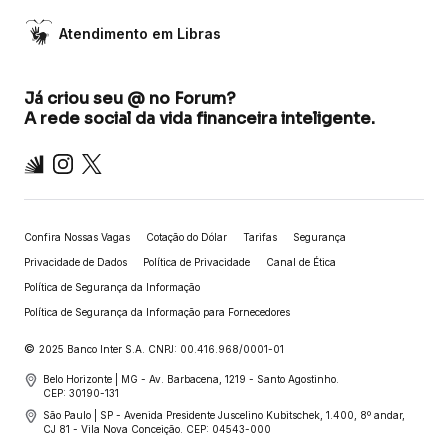
Atendimento em Libras
Já criou seu @ no Forum?
A rede social da vida financeira inteligente.
Inter
Instagram
X
Confira Nossas Vagas
Cotação do Dólar
Tarifas
Segurança
Privacidade de Dados
Política de Privacidade
Canal de Ética
Política de Segurança da Informação
Política de Segurança da Informação para Fornecedores
©
2025 Banco Inter S.A. CNPJ: 00.416.968/0001-01
Belo Horizonte | MG - Av. Barbacena, 1219 - Santo Agostinho.
CEP: 30190-131
São Paulo | SP - Avenida Presidente Juscelino Kubitschek, 1.400, 8º andar,
CJ 81 - Vila Nova Conceição. CEP: 04543-000