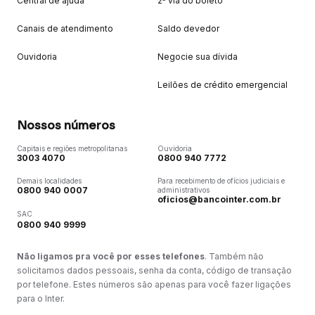
Central de ajuda
2ª via do boleto
Canais de atendimento
Saldo devedor
Ouvidoria
Negocie sua dívida
Leilões de crédito emergencial
Nossos números
Capitais e regiões metropolitanas
Ouvidoria
3003 4070
0800 940 7772
Demais localidades
Para recebimento de ofícios judiciais e
0800 940 0007
administrativos
oficios@bancointer.com.br
SAC
0800 940 9999
Não ligamos pra você por esses telefones
. Também não
solicitamos dados pessoais, senha da conta, código de transação
por telefone. Estes números são apenas para você fazer ligações
para o Inter.