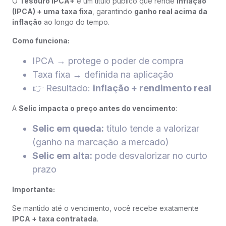
O
Tesouro IPCA+
é um título público que rende
inflação
(IPCA) + uma taxa fixa
, garantindo
ganho real acima da
inflação
ao longo do tempo.
Como funciona:
IPCA → protege o poder de compra
Taxa fixa → definida na aplicação
👉 Resultado:
inflação + rendimento real
A
Selic impacta o preço antes do vencimento
:
Selic em queda:
título tende a valorizar
(ganho na marcação a mercado)
Selic em alta:
pode desvalorizar no curto
prazo
Importante:
Se mantido até o vencimento, você recebe exatamente
IPCA + taxa contratada
.