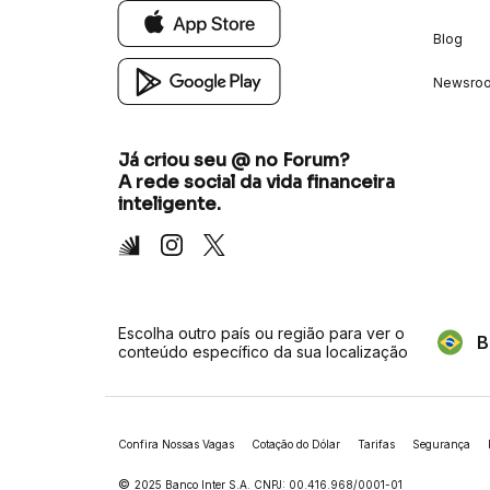
Blog
Newsro
Já criou seu @ no Forum?
A rede social da vida financeira
inteligente.
Inter
Instagram
X
Escolha outro país ou região para ver o
B
conteúdo específico da sua localização
Confira Nossas Vagas
Cotação do Dólar
Tarifas
Segurança
©
2025 Banco Inter S.A. CNPJ: 00.416.968/0001-01