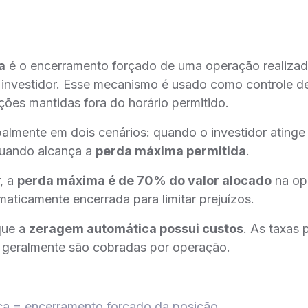
a
é o encerramento forçado de uma operação realizad
 investidor. Esse mecanismo é usado como controle de 
ções mantidas fora do horário permitido.
palmente em dois cenários: quando o investidor ating
uando alcança a
perda máxima permitida
.
, a
perda máxima é de 70% do valor alocado
na ope
omaticamente encerrada para limitar prejuízos.
que a
zeragem automática possui custos
. As taxas
 geralmente são cobradas por operação.
a = encerramento forçado da posição