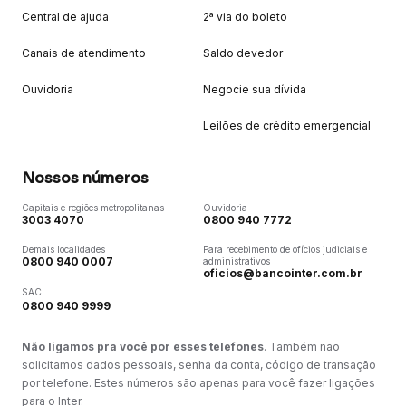
Central de ajuda
2ª via do boleto
Canais de atendimento
Saldo devedor
Ouvidoria
Negocie sua dívida
Leilões de crédito emergencial
Nossos números
Capitais e regiões metropolitanas
Ouvidoria
3003 4070
0800 940 7772
Demais localidades
Para recebimento de ofícios judiciais e
0800 940 0007
administrativos
oficios@bancointer.com.br
SAC
0800 940 9999
Não ligamos pra você por esses telefones
. Também não
solicitamos dados pessoais, senha da conta, código de transação
por telefone. Estes números são apenas para você fazer ligações
para o Inter.