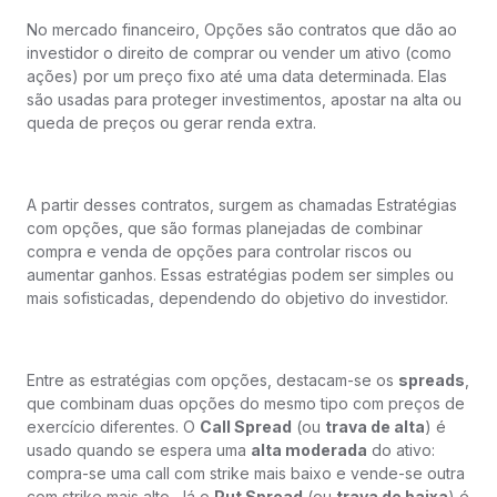
No mercado financeiro, Opções são contratos que dão ao
investidor o direito de comprar ou vender um ativo (como
ações) por um preço fixo até uma data determinada. Elas
são usadas para proteger investimentos, apostar na alta ou
queda de preços ou gerar renda extra.
A partir desses contratos, surgem as chamadas Estratégias
com opções, que são formas planejadas de combinar
compra e venda de opções para controlar riscos ou
aumentar ganhos. Essas estratégias podem ser simples ou
mais sofisticadas, dependendo do objetivo do investidor.
Entre as estratégias com opções, destacam-se os
spreads
,
que combinam duas opções do mesmo tipo com preços de
exercício diferentes. O
Call Spread
(ou
trava de alta
) é
usado quando se espera uma
alta moderada
do ativo:
compra-se uma call com strike mais baixo e vende-se outra
com strike mais alto. Já o
Put Spread
(ou
trava de baixa
) é