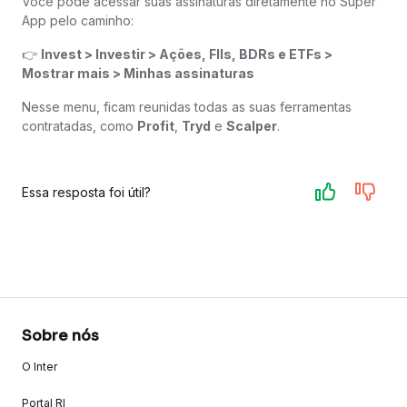
Você pode acessar suas assinaturas diretamente no Super
App pelo caminho:
👉
Invest > Investir > Ações, FIIs, BDRs e ETFs >
Mostrar mais > Minhas assinaturas
Nesse menu, ficam reunidas todas as suas ferramentas
contratadas, como
Profit
,
Tryd
e
Scalper
.
Essa resposta foi útil?
Sobre nós
O Inter
Portal RI