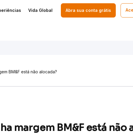
Ace
periências
Vida Global
Abra sua conta grátis
gem BM&F está não alocada?
nha margem BM&F está não 