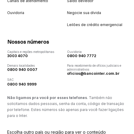
Canais de atendimento
Saldo devedor
Ouvidoria
Negocie sua dívida
Leilões de crédito emergencial
Nossos números
Capitais e regiões metropolitanas
Ouvidoria
3003 4070
0800 940 7772
Demais localidades
Para recebimento de ofícios judiciais e
0800 940 0007
administrativos
oficios@bancointer.com.br
SAC
0800 940 9999
Não ligamos pra você por esses telefones
. Também não
solicitamos dados pessoais, senha da conta, código de transação
por telefone. Estes números são apenas para você fazer ligações
para o Inter.
Escolha outro país ou região para ver o conteúdo