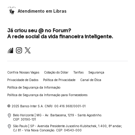
Atendimento em Libras
Já criou seu @ no Forum?
A rede social da vida financeira inteligente.
Inter
Instagram
X
Confira Nossas Vagas
Cotação do Dólar
Tarifas
Segurança
Privacidade de Dados
Política de Privacidade
Canal de Ética
Política de Segurança da Informação
Política de Segurança da Informação para Fornecedores
©
2025 Banco Inter S.A. CNPJ: 00.416.968/0001-01
Belo Horizonte | MG - Av. Barbacena, 1219 - Santo Agostinho.
CEP: 30190-131
São Paulo | SP - Avenida Presidente Juscelino Kubitschek, 1.400, 8º andar,
CJ 81 - Vila Nova Conceição. CEP: 04543-000