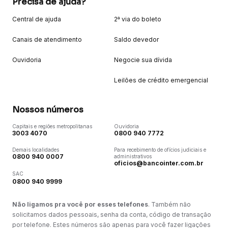
Precisa de ajuda?
Central de ajuda
2ª via do boleto
Canais de atendimento
Saldo devedor
Ouvidoria
Negocie sua dívida
Leilões de crédito emergencial
Nossos números
Capitais e regiões metropolitanas
Ouvidoria
3003 4070
0800 940 7772
Demais localidades
Para recebimento de ofícios judiciais e
0800 940 0007
administrativos
oficios@bancointer.com.br
SAC
0800 940 9999
Não ligamos pra você por esses telefones
. Também não
solicitamos dados pessoais, senha da conta, código de transação
por telefone. Estes números são apenas para você fazer ligações