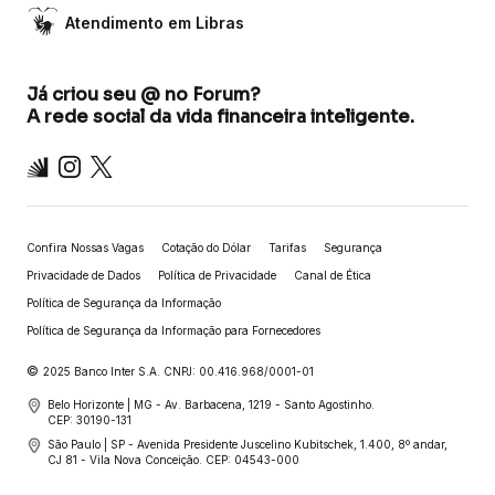
Atendimento em Libras
Já criou seu @ no Forum?
A rede social da vida financeira inteligente.
Inter
Instagram
X
Confira Nossas Vagas
Cotação do Dólar
Tarifas
Segurança
Privacidade de Dados
Política de Privacidade
Canal de Ética
Política de Segurança da Informação
Política de Segurança da Informação para Fornecedores
©
2025 Banco Inter S.A. CNPJ: 00.416.968/0001-01
Belo Horizonte | MG - Av. Barbacena, 1219 - Santo Agostinho.
CEP: 30190-131
São Paulo | SP - Avenida Presidente Juscelino Kubitschek, 1.400, 8º andar,
CJ 81 - Vila Nova Conceição. CEP: 04543-000